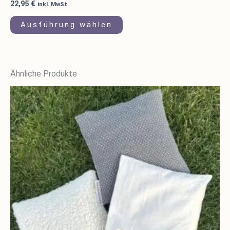
22,95
€
inkl. MwSt.
Ausführung wählen
Ähnliche Produkte
Dieses
Produkt
weist
mehrere
Varianten
auf.
Die
Optionen
können
auf