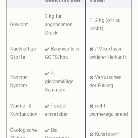
Gewichtskissen
Kissen
3 kg für
1–2 kg (oft zu
Gewicht
angenehmen
leicht)
Druck
Nachhaltige
✔️ Baumwolle in
✖️ / Mikrofaser
Stoffe
GOTS/kba
unklarer Herkunft
✔️ 4
Kammer-
✖️ Verrutschen
gleichmäßige
System
der Füllung
Kammern
Wärme- &
✔️ flexibel
✖️ nicht
Kühlfunktion
einsetzbar
wärmeregulierend
Ökologische
✔️ Bio
✖️ Kunststoff