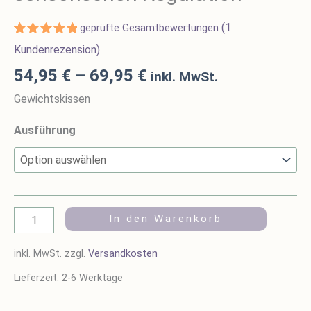
(
1
geprüfte Gesamtbewertungen
Bewertet
1
Kundenrezension)
mit
5.00
von 5,
54,95
€
–
69,95
€
inkl. MwSt.
basierend
auf
Gewichtskissen
Kundenbewertung
Ausführung
In den Warenkorb
inkl. MwSt.
zzgl.
Versandkosten
Lieferzeit:
2-6 Werktage