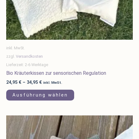
der
Produktseite
gewählt
werden
inkl. MwSt.
zzgl.
Versandkosten
Lieferzeit:
2-6 Werktage
Bio Kräuterkissen zur sensorischen Regulation
24,95
€
–
34,95
€
inkl. MwSt.
Ausführung wählen
Dieses
Produkt
weist