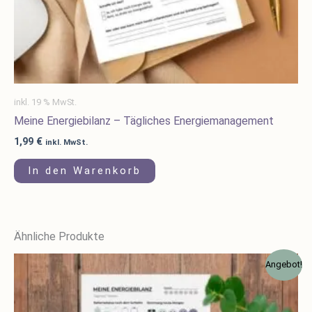
inkl. 19 % MwSt.
Meine Energiebilanz – Tägliches Energiemanagement
1,99
€
inkl. MwSt.
In den Warenkorb
Ähnliche Produkte
Ursprünglicher
Aktueller
Angebot!
Preis
Preis
war:
ist:
5,97 €
3,99 €.